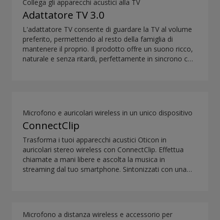
Collega gli apparecchi acustici alla TV
Adattatore TV 3.0
L'adattatore TV consente di guardare la TV al volume
preferito, permettendo al resto della famiglia di
mantenere il proprio. Il prodotto offre un suono ricco,
naturale e senza ritardi, perfettamente in sincrono con
le immagini della TV.
Microfono e auricolari wireless in un unico dispositivo
ConnectClip
Trasforma i tuoi apparecchi acustici Oticon in
auricolari stereo wireless con ConnectClip. Effettua
chiamate a mani libere e ascolta la musica in
streaming dal tuo smartphone. Sintonizzati con una
persona che parla a distanza grazie alla funzionalità di
microfono remoto. Puoi utilizzare ConnectClip anche
come discreto telecomando per i tuoi apparecchi
acustici.
Microfono a distanza wireless e accessorio per