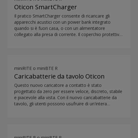
Oticon SmartCharger
Il pratico SmartCharger consente di ricaricare gli
apparecchi acustici con un power bank integrato
quando si è fuori casa, o con un alimentatore
collegato alla presa di corrente. Il coperchio protettivo
mantiene gli apparecchi acustici al sicuro. La
panoramica sulla compatibilità degli apparecchi
acustici è disponibile nella sezione download.
miniRITE o miniBTE R
Caricabatterie da tavolo Oticon
Questo nuovo caricatore a contatto è stato
progettato da zero per essere veloce, discreto, stabile
e piacevole alla vista. Con il nuovo caricabatterie da
tavolo, gli utenti possono usufruire di un'intera
giornata di ascolto in un'ora, o fino a quattro ore di
autonomia in soli 15 minuti*. Inoltre, la codifica dei
colori garantisce un posizionamento facile e intuitivo
degli apparecchi acustici. *Il tempo di utilizzo previsto
per la batteria ricaricabile dipende dal tipo di utilizzo,
miniRITE R o miniBTE R