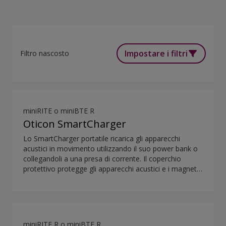
Impostare i filtri
Filtro nascosto
miniRITE o miniBTE R
Oticon SmartCharger
Lo SmartCharger portatile ricarica gli apparecchi
acustici in movimento utilizzando il suo power bank o
collegandoli a una presa di corrente. Il coperchio
protettivo protegge gli apparecchi acustici e i magneti
consentono di posizionarli in modo semplice e sicuro.
Lo SmartCharger è stato progettato per ricaricare gli
apparecchi acustici utilizzando una tecnologia
avanzata di ricarica a contatto.
miniRITE R o miniBTE R