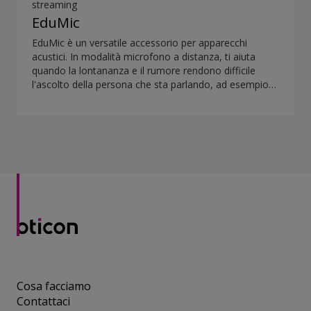
streaming
EduMic
EduMic è un versatile accessorio per apparecchi
acustici. In modalità microfono a distanza, ti aiuta
quando la lontananza e il rumore rendono difficile
l'ascolto della persona che sta parlando, ad esempio
in classe, negli ambienti di lavoro, durante le attività
sportive e in molte altre occasioni. EduMic può anche
essere connesso ai dispositivi tramite un jack standard
per auricolari da 3,5 mm per trasmettere wireless
l’audio agli apparecchi acustici Oticon con Bluetooth.
Inoltre, rileva l’audio dai sistemi a induzione magnetica
presenti nei luoghi pubblici.
Cosa facciamo
Contattaci