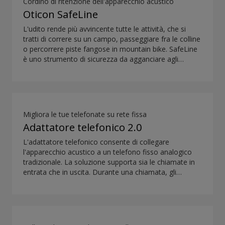
Cordino di ritenzione dell'apparecchio acustico
Oticon SafeLine
L'udito rende più avvincente tutte le attività, che si
tratti di correre su un campo, passeggiare fra le colline
o percorrere piste fangose in mountain bike. SafeLine
è uno strumento di sicurezza da agganciare agli
apparecchi acustici che consente di vivere appieno
ogni momento senza preoccuparsi di perderli.
Migliora le tue telefonate su rete fissa
Adattatore telefonico 2.0
L'adattatore telefonico consente di collegare
l'apparecchio acustico a un telefono fisso analogico
tradizionale. La soluzione supporta sia le chiamate in
entrata che in uscita. Durante una chiamata, gli
apparecchi acustici si trasformano in auricolari, e
ConnectClip o Streamer Pro possono essere utilizzati
come microfono. La sinergia di questi dispositivi
consente di effettuare chiamate a mani libere dal
telefono fisso.