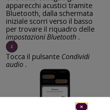
apparecchi acustici tramite
Bluetooth, dalla schermata
iniziale scorri verso il basso
per trovare il riquadro delle
impostazioni Bluetooth
.
2
Tocca il pulsante
Condividi
audio
.