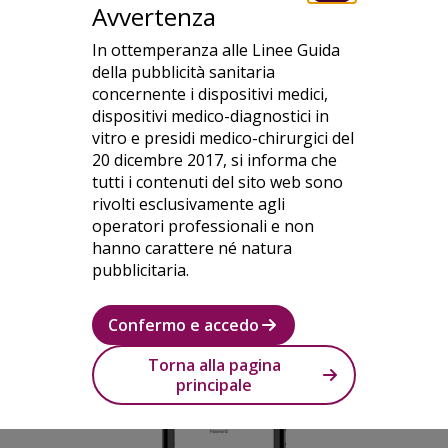
Avvertenza
In ottemperanza alle Linee Guida
della pubblicità sanitaria
concernente i dispositivi medici,
dispositivi medico-diagnostici in
3
vitro e presidi medico-chirurgici del
Una finestra
Condividi il tuo
20 dicembre 2017, si informa che
tutti i contenuti del sito web sono
audio
> mostrerà un codice
rivolti esclusivamente agli
QR, il nome dello stream e la
operatori professionali e non
hanno carattere né natura
password che gli altri
pubblicitaria.
potranno scansionare per
unirsi all'audio.
Confermo e accedo
Torna alla pagina
principale