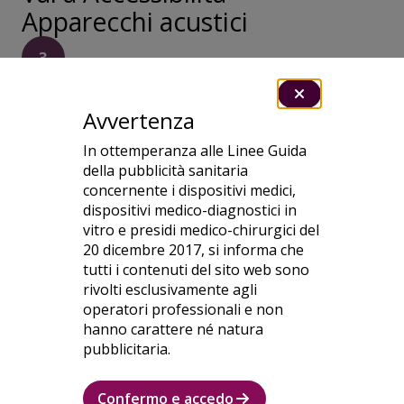
Apparecchi acustici
3
Riavvia gli apparecchi acustici
Avvertenza
per metterli in modalità
associazione.
In ottemperanza alle Linee Guida
della pubblicità sanitaria
Gli apparecchi acustici rimarranno in modalità
concernente i dispositivi medici,
associazione per tre minuti. Il Vision Pro dovrebbe
dispositivi medico-diagnostici in
rilevare i tuoi apparecchi acustici. Nota: il rilevamento
vitro e presidi medico-chirurgici del
può richiedere fino a un minuto.
20 dicembre 2017, si informa che
Gli apparecchi acustici rilevati vengono visualizzati in
tutti i contenuti del sito web sono
Dispositivi disponibili
sotto
Apparecchi acustici
.
rivolti esclusivamente agli
4
operatori professionali e non
hanno carattere né natura
Quando appaiono i nomi degli
pubblicitaria.
apparecchi acustici, tocca i
nomi e accettare le richieste
Confermo e accedo