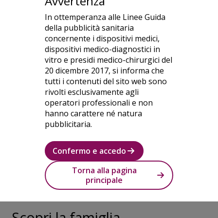
molto altro
Avvertenza
L'app Oticon Companion consente
In ottemperanza alle Linee Guida
un controllo semplice e discreto
della pubblicità sanitaria
dei propri apparecchi acustici. È
concernente i dispositivi medici,
inoltre possibile ritrovare gli
dispositivi medico-diagnostici in
vitro e presidi medico-chirurgici del
apparecchi acustici in caso di
20 dicembre 2017, si informa che
smarrimento, consultare il proprio
tutti i contenuti del sito web sono
audioprotesista a distanza e
rivolti esclusivamente agli
monitorare i progressi nell'utilizzo
operatori professionali e non
degli apparecchi.
hanno carattere né natura
pubblicitaria.
Esplora l'app Oticon Companion
Confermo e accedo
Torna alla pagina
principale
Scopri la famiglia