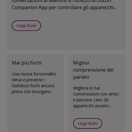
conversazioni al telefono e l’utilizzo di Oticon
Companion App per controllare gli apparecchi
acustici. Tutto ciò diventa possibile grazie alla
tecnologia wireless Bluetooth.
Leggi di più
Mai più fischi
Miglior
comprensione del
Una nuova funzionalità
parlato
rileva e previene i
fastidiosi fischi ancora
Migliora le tue
prima che insorgano.
conversazioni con amici
e persone care. Gli
apparecchi acustici
Oticon Opn S migliorano
la comprensione del
parlato per stare al
Leggi di più
passo di chi ha un udito