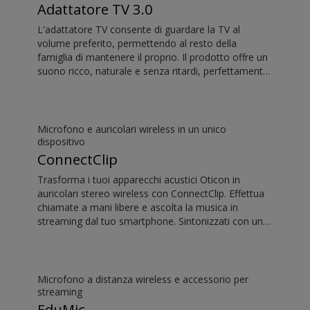
Adattatore TV 3.0
L'adattatore TV consente di guardare la TV al
volume preferito, permettendo al resto della
famiglia di mantenere il proprio. Il prodotto offre un
suono ricco, naturale e senza ritardi, perfettamente
in sincrono con le immagini della TV.
Microfono e auricolari wireless in un unico
dispositivo
ConnectClip
Trasforma i tuoi apparecchi acustici Oticon in
auricolari stereo wireless con ConnectClip. Effettua
chiamate a mani libere e ascolta la musica in
streaming dal tuo smartphone. Sintonizzati con una
persona che parla a distanza grazie alla funzionalità
di microfono remoto. Puoi utilizzare ConnectClip
anche come discreto telecomando per i tuoi
apparecchi acustici.
Microfono a distanza wireless e accessorio per
streaming
EduMic