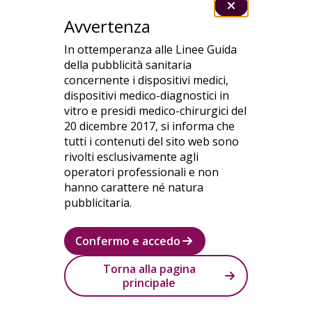
inoltre possibile ritrovare gli
Avvertenza
apparecchi acustici in caso di
smarrimento, consultare il proprio
In ottemperanza alle Linee Guida
audioprotesista a distanza e
della pubblicità sanitaria
monitorare i progressi nell'utilizzo
concernente i dispositivi medici,
degli apparecchi.
dispositivi medico-diagnostici in
vitro e presidi medico-chirurgici del
Esplora l'app Oticon Companion
20 dicembre 2017, si informa che
tutti i contenuti del sito web sono
rivolti esclusivamente agli
operatori professionali e non
hanno carattere né natura
pubblicitaria.
Accessori compatibili
Confermo e accedo
Torna alla pagina
principale