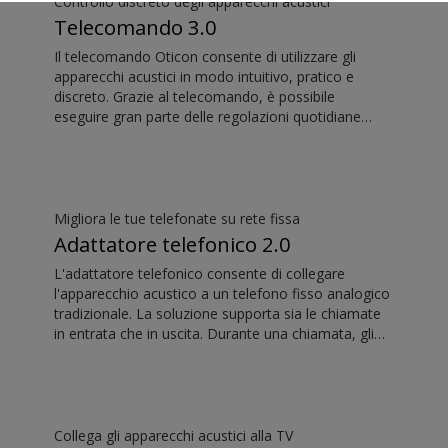
Controllo discreto degli apparecchi acustici
Telecomando 3.0
Il telecomando Oticon consente di utilizzare gli
apparecchi acustici in modo intuitivo, pratico e
discreto. Grazie al telecomando, è possibile
eseguire gran parte delle regolazioni quotidiane
senza attirare l'attenzione sugli apparecchi acustici.
Migliora le tue telefonate su rete fissa
Adattatore telefonico 2.0
L'adattatore telefonico consente di collegare
l'apparecchio acustico a un telefono fisso analogico
tradizionale. La soluzione supporta sia le chiamate
in entrata che in uscita. Durante una chiamata, gli
apparecchi acustici si trasformano in auricolari, e
ConnectClip o Streamer Pro possono essere
utilizzati come microfono. La sinergia di questi
dispositivi consente di effettuare chiamate a mani
libere dal telefono fisso.
Collega gli apparecchi acustici alla TV