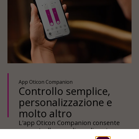
App Oticon Companion
Controllo semplice,
personalizzazione e
molto altro
L'app Oticon Companion consente
un controllo semplice e discreto
dei propri apparecchi acustici. È