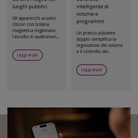
luoghi pubblici
intelligente di
volume e
Gli apparecchi acustici
programmi
Oticon con bobina
magnetica migliorano
Un pratico pulsante
l'ascolto in auditorium,
doppio semplifica la
chiese, teatri, aeroporti
regolazione del volume
e qualsiasi altro luogo
e il controllo dei
pubblico provvisto di
Leggi di più
programmi.
sistema a induzione
magnetica.
Leggi di più