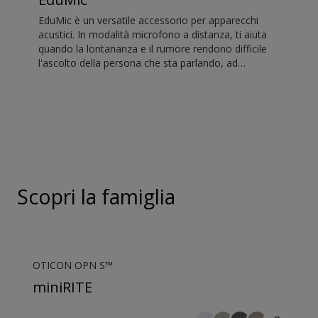
EduMic è un versatile accessorio per apparecchi
acustici. In modalità microfono a distanza, ti aiuta
quando la lontananza e il rumore rendono difficile
l'ascolto della persona che sta parlando, ad
esempio in classe, negli ambienti di lavoro, durante
le attività sportive e in molte altre occasioni. EduMic
può anche essere connesso ai dispositivi tramite un
jack standard per auricolari da 3,5 mm per
trasmettere wireless l’audio agli apparecchi acustici
Oticon con Bluetooth. Inoltre, rileva l’audio dai
sistemi a induzione magnetica presenti nei luoghi
pubblici.
Scopri la famiglia
OTICON OPN S™
miniRITE