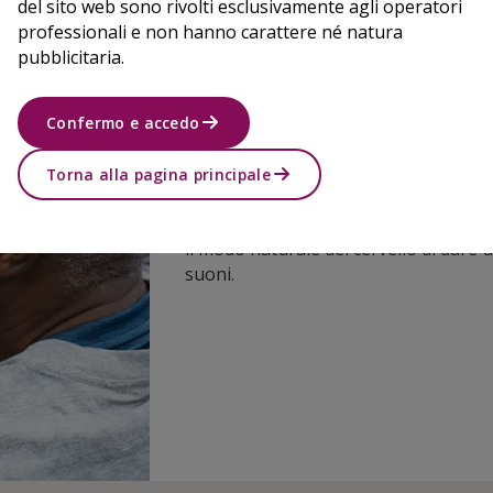
del sito web sono rivolti esclusivamente agli operatori
professionali e non hanno carattere né natura
pubblicitaria.
Supportano il funzionam
naturale del cervello
Confermo e accedo
Le orecchie catturano i suoni, ma è il 
in realtà li comprende. Gli apparecchi 
Torna alla pagina principale
endoauricolari di Oticon sono dotati 
esclusiva tecnologia BrainHearing™ 
il modo naturale del cervello di dare 
suoni.