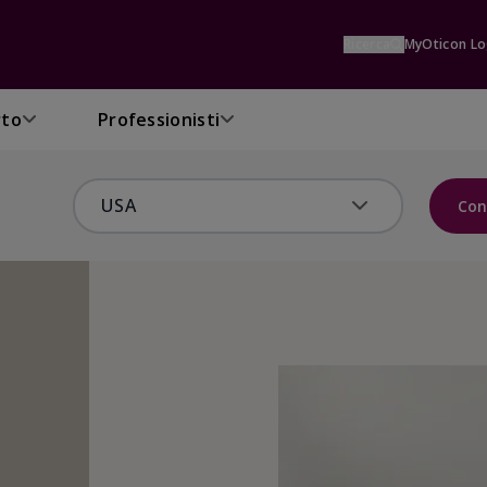
Ricerca
MyOticon Lo
rto
Professionisti
Con