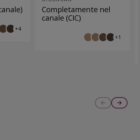
 canale)
Completamente nel
canale (CIC)
+4
+1