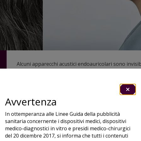
Alcuni apparecchi acustici endoauricolari sono invisib
condotti uditivi che le altre persone non li notano. Al
tuo tono di pelle, per la massima discrezione.
Avvertenza
In ottemperanza alle Linee Guida della pubblicità
sanitaria concernente i dispositivi medici, dispositivi
medico-diagnostici in vitro e presidi medico-chirurgici
del 20 dicembre 2017, si informa che tutti i contenuti