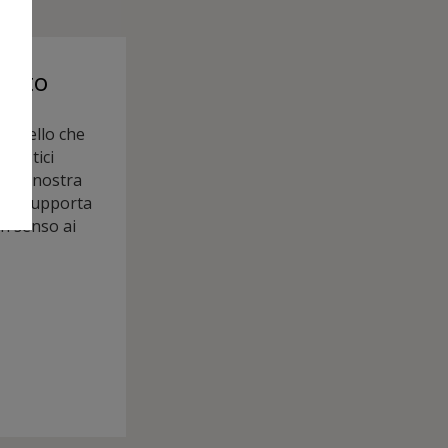
ento
cervello che
acustici
della nostra
che supporta
un senso ai