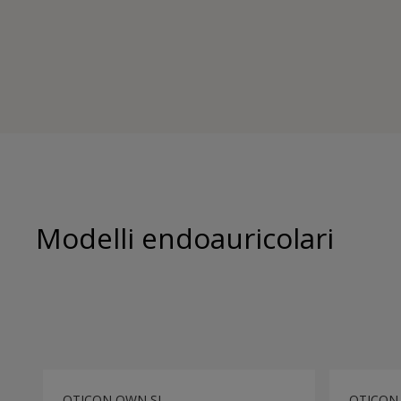
Modelli endoauricolari
OTICON OWN SI
OTICON