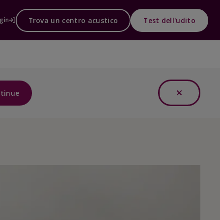
Trova un centro acustico
Test dell'udito
gin
tinue