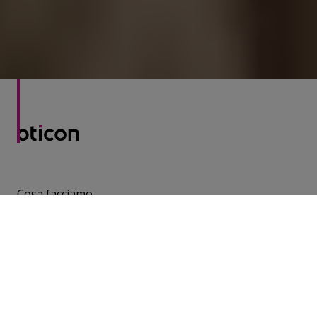
Portnuff & Bell (2019). Uso efficace del test del parlato
nel rumore (ACT) nel centro acustico.
Cosa facciamo
Contattaci
Informativa sulla privacy dei social-media
Select country
Italia (italiano)