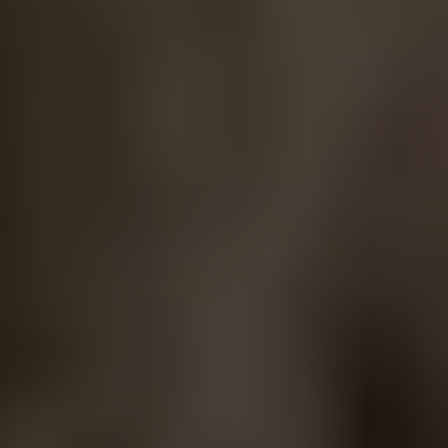
domande più comuni su ACT
Apri le FAQ
Bibliografia
Santurette & Laugesen (2023). Audible Contrast
Threshold (ACT™). Un test diagnostico indipendente
dalla lingua per quantificare la reale capacità di sentire il
parlato nel rumore e personalizzare le impostazioni di
aiuto nel rumore degli apparecchi acustici. Oticon
whitepaper.
Jorgensen e Novak (2020). Factors influencing hearing
aid adoption.
Manchaiah et al. (2021). Consumer ratings of the most
desirable hearing aid attributes.