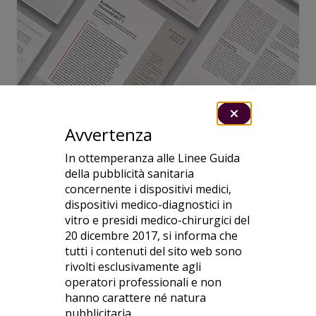
Avvertenza
In ottemperanza alle Linee Guida
della pubblicità sanitaria
concernente i dispositivi medici,
dispositivi medico-diagnostici in
Leggi le evidenze
vitro e presidi medico-chirurgici del
Approfondisci la ricerca per capire come il test
20 dicembre 2017, si informa che
ACT può aiutare la tua pratica clinica
tutti i contenuti del sito web sono
rivolti esclusivamente agli
Leggi il whitepaper
operatori professionali e non
hanno carattere né natura
pubblicitaria.